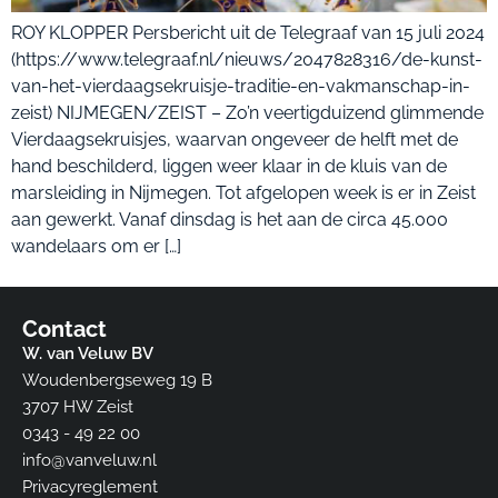
ROY KLOPPER Persbericht uit de Telegraaf van 15 juli 2024
(https://www.telegraaf.nl/nieuws/2047828316/de-kunst-
van-het-vierdaagsekruisje-traditie-en-vakmanschap-in-
zeist) NIJMEGEN/ZEIST – Zo’n veertigduizend glimmende
Vierdaagsekruisjes, waarvan ongeveer de helft met de
hand beschilderd, liggen weer klaar in de kluis van de
marsleiding in Nijmegen. Tot afgelopen week is er in Zeist
aan gewerkt. Vanaf dinsdag is het aan de circa 45.000
wandelaars om er […]
Contact
W. van Veluw BV
Woudenbergseweg 19 B
3707 HW Zeist​
0343 - 49 22 00
info@vanveluw.nl
Privacyreglement