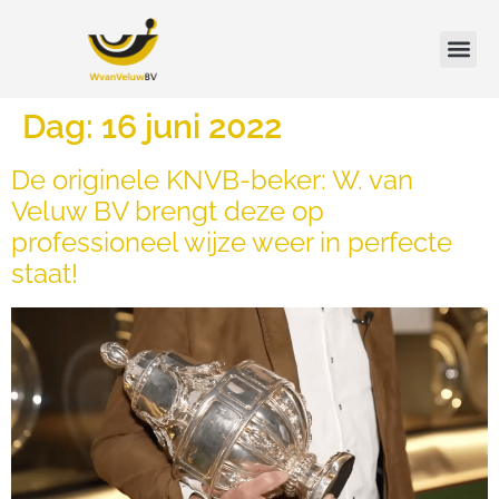
Dag:
16 juni 2022
De originele KNVB-beker: W. van
Veluw BV brengt deze op
professioneel wijze weer in perfecte
staat!