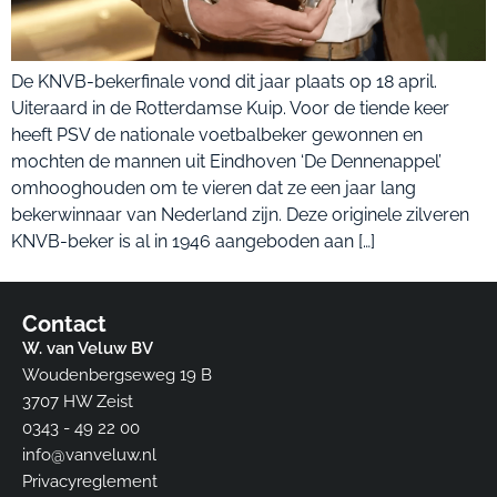
De KNVB-bekerfinale vond dit jaar plaats op 18 april.
Uiteraard in de Rotterdamse Kuip. Voor de tiende keer
heeft PSV de nationale voetbalbeker gewonnen en
mochten de mannen uit Eindhoven ‘De Dennenappel’
omhooghouden om te vieren dat ze een jaar lang
bekerwinnaar van Nederland zijn. Deze originele zilveren
KNVB-beker is al in 1946 aangeboden aan […]
Contact
W. van Veluw BV
Woudenbergseweg 19 B
3707 HW Zeist​
0343 - 49 22 00
info@vanveluw.nl
Privacyreglement