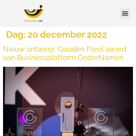
Dag:
20 december 2022
Nieuw ontwerp ‘Gouden Parel award’
van Businessplatform OnderNamen