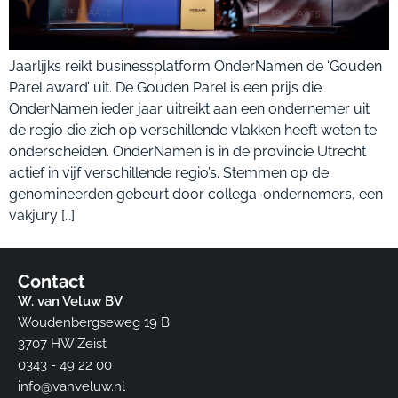
Jaarlijks reikt businessplatform OnderNamen de ‘Gouden
Parel award’ uit. De Gouden Parel is een prijs die
OnderNamen ieder jaar uitreikt aan een ondernemer uit
de regio die zich op verschillende vlakken heeft weten te
onderscheiden. OnderNamen is in de provincie Utrecht
actief in vijf verschillende regio’s. Stemmen op de
genomineerden gebeurt door collega-ondernemers, een
vakjury […]
Contact
W. van Veluw BV
Woudenbergseweg 19 B
3707 HW Zeist​
0343 - 49 22 00
info@vanveluw.nl