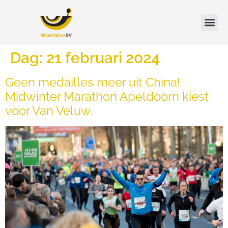
Dag:
21 februari 2024
Geen medailles meer uit China!
Midwinter Marathon Apeldoorn kiest
voor Van Veluw.