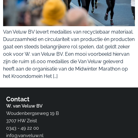
Van Veluw BV levert medailles van recyclebaar materiaal.
Duurzaamheid en circulariteit van productie én producten
gaat een steeds belangrijkere rol spelen, dat geldt zeker
ook voor W. van Veluw BV. Een mooi voorbeeld hiervan
zijn de ruim 16.000 medailles die Van Veluw geleverd
heeft aan de organisatie van de Midwinter Marathon op
het Kroondomein Het […]
Contact
W. van Veluw BV
Woudenbergseweg 19 B
3707 HW Zeist​
0343 - 49 22 00
info@vanveluw.nl