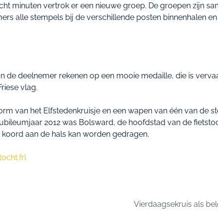
cht minuten vertrok er een nieuwe groep. De groepen zijn s
rs alle stempels bij de verschillende posten binnenhalen en ui
on de deelnemer rekenen op een mooie medaille, die is verva
riese vlag.
orm van het Elfstedenkruisje en een wapen van één van de s
t jubileumjaar 2012 was Bolsward, de hoofdstad van de fietsto
n koord aan de hals kan worden gedragen.
ocht.frl
Vierdaagsekruis als be